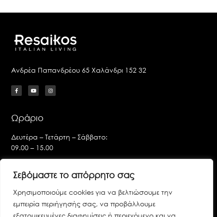
Ανδρέα Παπανδρέου 65 Χαλάνδρι 152 32
Ωράριο
Δευτέρα – Τετάρτη – Σάββατο:
09.00 – 15.00
Τρίτη – Πέμπτη – Παρασκευή:
Σεβόμαστε το απόρρητο σας
09.00 – 14.00 & 17.00 – 21.00
Χρησιμοποιούμε cookies για να βελτιώσουμε την
Χρήσιμα Links
εμπειρία περιήγησής σας, να προβάλλουμε
εξατομικευμένες διαφημίσεις ή περιεχόμενο και να