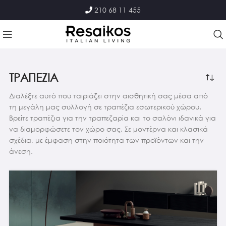
210 68 11 455
ΤΡΑΠΕΖΙΑ
Διαλέξτε αυτό που ταιριάζει στην αισθητική σας μέσα από
τη μεγάλη μας συλλογή σε τραπέζια εσωτερικού χώρου.
Βρείτε τραπέζια για την τραπεζαρία και το σαλόνι ιδανικά για
να διαμορφώσετε τον χώρο σας. Σε μοντέρνα και κλασικά
σχέδια, με έμφαση στην ποιότητα των προϊόντων και την
άνεση.