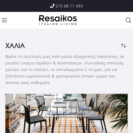
210 68 11 455
ΧΑΛΙΑ
Βρείτε τη συλλογή μας από χαλιά εξαιρετικής ποιότητας, σε
μεγάλη γκάμα σχεδίων & διαστάσεων. Μοναδικές επιλογές
χαλιών για το σαλόνι, το υπνοδωμάτιο ή το χωλ, για να
ζεστάνετε κυριολεκτικά & μεταφορικά όποιον χώρο του
σπιτιού σας επιθυμείτε.