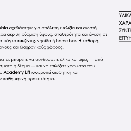
ΥΛΙΚ
ΧΑΡΑ
ubia
σχεδιάστηκε για απόλυτη ευελιξία και σωστή
ΣΥΝΤ
ει ακριβή ρύθμιση ύψους, σταθερότητα και άνεση σε
ΕΓΓΥ
ια πάγκο
κουζίνας
, νησίδα ή home bar. Η καθαρή,
έρνους και διαχρονικούς χώρους.
ματα, μπορείτε να συνδυάσετε υλικά και υφές — από
άσματα ή δέρμα — και να επιλέξετε χρώματα που
Το
Academy Lift
ισορροπεί αισθητική και
ην καθημερινή πρακτικότητα.