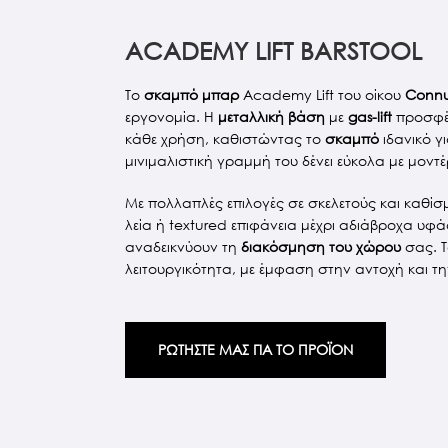
ACADEMY LIFT BARSTOOL
Το
σκαμπό μπαρ
Academy Lift του οίκου
Conn
εργονομία. Η
μεταλλική βάση
με
gas-lift
προσφέρ
κάθε χρήση, καθιστώντας το
σκαμπό
ιδανικό γ
μινιμαλιστική γραμμή του δένει εύκολα με μοντ
Με πολλαπλές επιλογές σε σκελετούς και καθίσ
λεία ή textured επιφάνεια μέχρι αδιάβροχα υφ
αναδεικνύουν τη
διακόσμηση του χώρου
σας. 
λειτουργικότητα, με έμφαση στην αντοχή και τ
ΡΩΤΗΣΤΕ ΜΑΣ ΓΙΑ ΤΟ ΠΡΟΪΟΝ