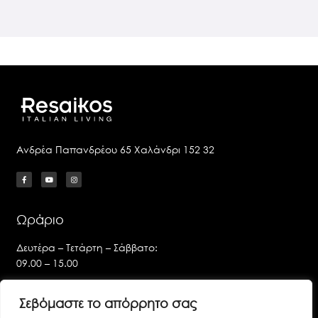
Ανδρέα Παπανδρέου 65 Χαλάνδρι 152 32
Ωράριο
Δευτέρα – Τετάρτη – Σάββατο:
09.00 – 15.00
Τρίτη – Πέμπτη – Παρασκευή:
Σεβόμαστε το απόρρητο σας
09.00 – 14.00 & 17.00 – 21.00