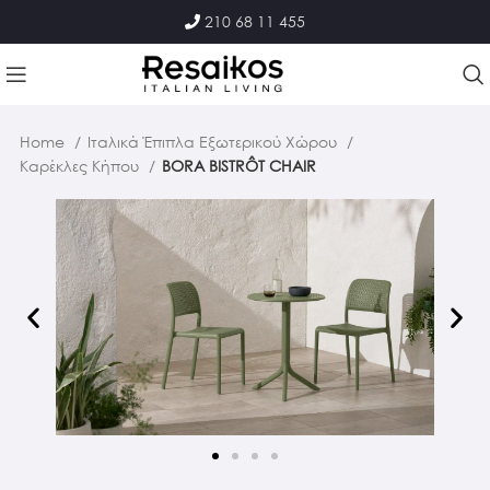
210 68 11 455
Home
Ιταλικά Έπιπλα Εξωτερικού Χώρου
Καρέκλες Κήπου
BORA BISTRÔT CHAIR