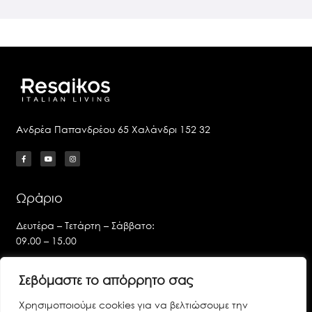
Ανδρέα Παπανδρέου 65 Χαλάνδρι 152 32
Ωράριο
Δευτέρα – Τετάρτη – Σάββατο:
09.00 – 15.00
Τρίτη – Πέμπτη – Παρασκευή:
Σεβόμαστε το απόρρητο σας
09.00 – 14.00 & 17.00 – 21.00
Χρησιμοποιούμε cookies για να βελτιώσουμε την