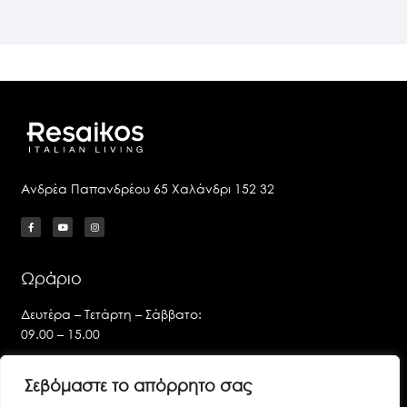
Ανδρέα Παπανδρέου 65 Χαλάνδρι 152 32
Ωράριο
Δευτέρα – Τετάρτη – Σάββατο:
09.00 – 15.00
Τρίτη – Πέμπτη – Παρασκευή:
Σεβόμαστε το απόρρητο σας
09.00 – 14.00 & 17.00 – 21.00