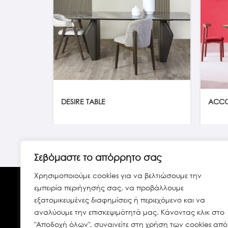
DESIRE TABLE
ACC
Σεβόμαστε το απόρρητο σας
Χρησιμοποιούμε cookies για να βελτιώσουμε την
εμπειρία περιήγησής σας, να προβάλλουμε
εξατομικευμένες διαφημίσεις ή περιεχόμενο και να
αναλύουμε την επισκεψιμότητά μας. Κάνοντας κλικ στο
"Αποδοχή όλων", συναινείτε στη χρήση των cookies από
Ανδρέα Παπανδρέου 65 Χαλάνδρι