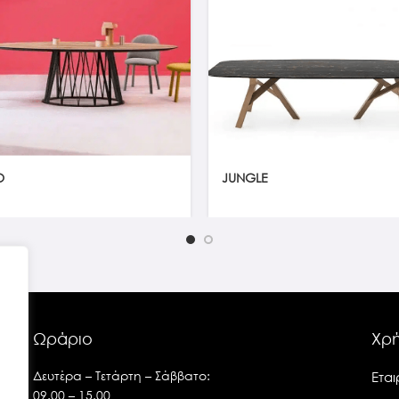
O
JUNGLE
Ωράριο
Χρή
Δευτέρα – Τετάρτη – Σάββατο:
Εται
09.00 – 15.00