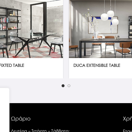
FIXTED TABLE
DUCA EXTENSIBLE TABLE
Ωράριο
Χρή
Δευτέρα – Τετάρτη – Σάββατο:
Εται