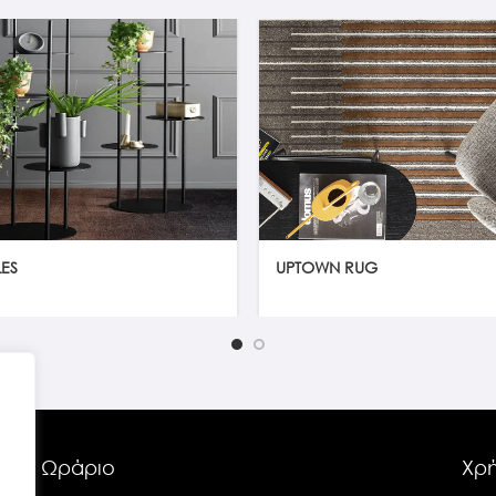
ES
UPTOWN RUG
Ωράριο
Χρή