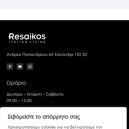
Ανδρέα Παπανδρέου 65 Χαλάνδρι 152 32
Ωράριο
Δευτέρα – Τετάρτη – Σάββατο:
09.00 – 15.00
Τρίτη – Πέμπτη – Παρασκευή:
Σεβόμαστε το απόρρητο σας
09.00 – 14.00 & 17.00 – 21.00
Χρησιμοποιούμε cookies για να βελτιώσουμε την