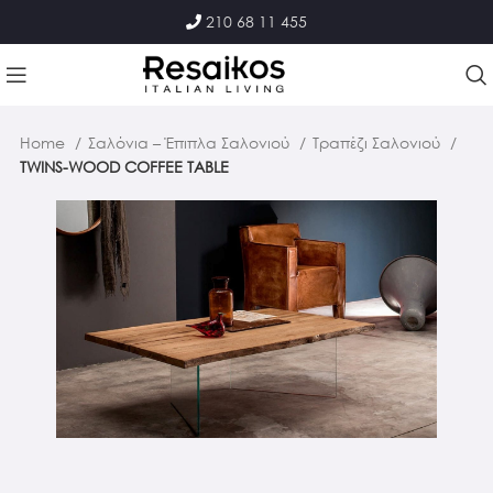
210 68 11 455
Home
Σαλόνια – Έπιπλα Σαλονιού
Τραπέζι Σαλονιού
TWINS-WOOD COFFEE TABLE