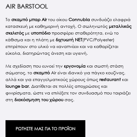
AIR BARSTOOL
Το
σκαμπό μπαρ Air
του οίκου
Connubia
συνδυάζει ελαφριά
κατασκευή με καθημερινή αντοχή. Ο σωληνωτός
μεταλλικός
σκελετός
με
υποπόδιο
προσφέρει σταθερότητα, ενώ το
κάθισμα και η πλάτη με
διχτυωτή NET
(PVC/Polyester)
επιτρέπουν στο υλικό να «αναπνέει» και να καθαρίζεται
εύκολα, διατηρώντας άνεση και υγιεινή.
Με σχεδίαση που ευνοεί την
εργονομία
και σωστή στάση
σώματος, το
σκαμπό
Air είναι ιδανικό για πάγκο κουζίνας,
αλλά και για επαγγελματικούς χώρους όπως
restaurant
και
lounge bar
. Διατίθεται σε πολλές αποχρώσεις και
φινιρίσματα, ώστε να επιλέξετε τον συνδυασμό που ταιριάζει
στη
διακόσμηση του χώρου
σας.
ΡΩΤΗΣΤΕ ΜΑΣ ΓΙΑ ΤΟ ΠΡΟΪΟΝ