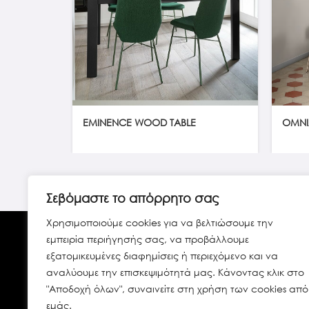
EMINENCE WOOD TABLE
OMNIA
Σεβόμαστε το απόρρητο σας
Χρησιμοποιούμε cookies για να βελτιώσουμε την
εμπειρία περιήγησής σας, να προβάλλουμε
εξατομικευμένες διαφημίσεις ή περιεχόμενο και να
αναλύουμε την επισκεψιμότητά μας. Κάνοντας κλικ στο
"Αποδοχή όλων", συναινείτε στη χρήση των cookies από
Ανδρέα Παπανδρέου 65 Χαλάνδρι
εμάς.
152 32