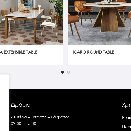
 EXTENSIBLE TABLE
ICARO ROUND TABLE
Ωράριο
Χρή
Δευτέρα – Τετάρτη – Σάββατο:
Εται
09.00 – 15.00
Πολ