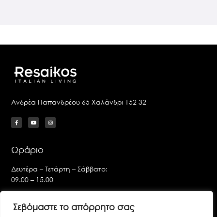
Ανδρέα Παπανδρέου 65 Χαλάνδρι 152 32
Ωράριο
Δευτέρα – Τετάρτη – Σάββατο:
09.00 – 15.00
Τρίτη – Πέμπτη – Παρασκευή:
Σεβόμαστε το απόρρητο σας
09.00 – 14.00 & 17.00 – 21.00